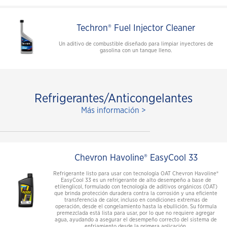
Techron® Fuel Injector Cleaner
Un aditivo de combustible diseñado para limpiar inyectores de
gasolina con un tanque lleno.
Refrigerantes/Anticongelantes
Más información >
Chevron Havoline® EasyCool 33
Refrigerante listo para usar con tecnología OAT Chevron Havoline®
EasyCool 33 es un refrigerante de alto desempeño a base de
etilenglicol, formulado con tecnología de aditivos orgánicos (OAT)
que brinda protección duradera contra la corrosión y una eficiente
transferencia de calor, incluso en condiciones extremas de
operación, desde el congelamiento hasta la ebullición. Su fórmula
premezclada está lista para usar, por lo que no requiere agregar
agua, ayudando a asegurar el desempeño correcto del sistema de
enfriamiento desde la primera aplicación.