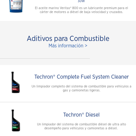
30W
El aceite marino Veritas® 800 es un lubricante premium para el
cárter de motores a diésel de baja velocidad y cruzados.
Aditivos para Combustible
Más información >
Techron® Complete Fuel System Cleaner
Un limpiador completo del sistema de combustible para vehículos a
gas y camionetas ligeras.
Techron® Diesel
Un limpiador del sistema de combustible diésel de ultra alto
desempeño para vehículos y camionetas a diésel.