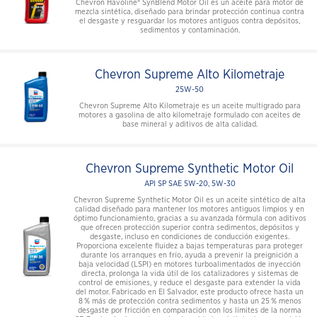
Chevron Havoline® SynBlend Motor Oil es un aceite para motor de
mezcla sintética, diseñado para brindar protección continua contra
el desgaste y resguardar los motores antiguos contra depósitos,
sedimentos y contaminación.
Chevron Supreme Alto Kilometraje
25W-50
Chevron Supreme Alto Kilometraje es un aceite multigrado para
motores a gasolina de alto kilometraje formulado con aceites de
base mineral y aditivos de alta calidad.
Chevron Supreme Synthetic Motor Oil
API SP SAE 5W-20, 5W-30
Chevron Supreme Synthetic Motor Oil es un aceite sintético de alta
calidad diseñado para mantener los motores antiguos limpios y en
óptimo funcionamiento, gracias a su avanzada fórmula con aditivos
que ofrecen protección superior contra sedimentos, depósitos y
desgaste, incluso en condiciones de conducción exigentes.
Proporciona excelente fluidez a bajas temperaturas para proteger
durante los arranques en frío, ayuda a prevenir la preignición a
baja velocidad (LSPI) en motores turboalimentados de inyección
directa, prolonga la vida útil de los catalizadores y sistemas de
control de emisiones, y reduce el desgaste para extender la vida
del motor. Fabricado en El Salvador, este producto ofrece hasta un
8 % más de protección contra sedimentos y hasta un 25 % menos
desgaste por fricción en comparación con los límites de la norma