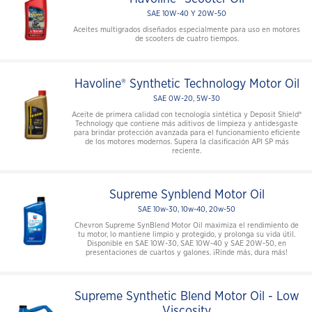
SAE 10W-40 Y 20W-50
Aceites multigrados diseñados especialmente para uso en motores
de scooters de cuatro tiempos.
Havoline® Synthetic Technology Motor Oil
SAE 0W-20, 5W-30
Aceite de primera calidad con tecnología sintética y Deposit Shield®
Technology que contiene más aditivos de limpieza y antidesgaste
para brindar protección avanzada para el funcionamiento eficiente
de los motores modernos. Supera la clasificación API SP más
reciente.
Supreme Synblend Motor Oil
SAE 10w-30, 10w-40, 20w-50
Chevron Supreme SynBlend Motor Oil maximiza el rendimiento de
tu motor, lo mantiene limpio y protegido, y prolonga su vida útil.
Disponible en SAE 10W-30, SAE 10W-40 y SAE 20W-50, en
presentaciones de cuartos y galones. ¡Rinde más, dura más!
Supreme Synthetic Blend Motor Oil - Low
Viscosity