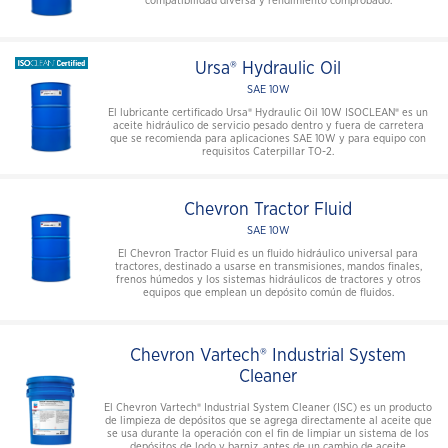
compatibilidad diversa y rendimiento comprobado.
Ursa® Hydraulic Oil
SAE 10W
El lubricante certificado Ursa® Hydraulic Oil 10W ISOCLEAN® es un
aceite hidráulico de servicio pesado dentro y fuera de carretera
que se recomienda para aplicaciones SAE 10W y para equipo con
requisitos Caterpillar TO-2.
Chevron Tractor Fluid
SAE 10W
El Chevron Tractor Fluid es un fluido hidráulico universal para
tractores, destinado a usarse en transmisiones, mandos finales,
frenos húmedos y los sistemas hidráulicos de tractores y otros
equipos que emplean un depósito común de fluidos.
Chevron Vartech® Industrial System
Cleaner
El Chevron Vartech® Industrial System Cleaner (ISC) es un producto
de limpieza de depósitos que se agrega directamente al aceite que
se usa durante la operación con el fin de limpiar un sistema de los
depósitos de lodo y barniz, antes de un cambio de aceite