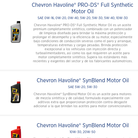
Chevron Havoline® PRO-DS® Full Synthetic
Motor Oil
SAE 0W-16, 0W-20, 0W-40, 5W-20, 5W-30, 5W-40, 10W-30
Chevron Havoline® PRO-DS® Full Synthetic Motor Oil es un aceite
premium completamente sintético, combinado con un potenciador
de limpieza diseñado para brindar la máxima protección y
prolongar el desempeño y la eficiencia de su motor, especialmente
bajo condiciones de conducción severas como el paro y arranque,
temperaturas extremas y cargas pesadas. Brinda protección
excepcional a los vehículos con inyección directa y
turboalimentadores, así como los que requieren un aceite para
motor completamente sintético. Supera los estándares más
recientes y exigentes del sector y de los fabricantes automotrices.
Chevron Havoline® SynBlend Motor Oil
SAE 5W-20, 5W-30
Chevron Havoline® SynBlend Motor Oil es un aceite para motores
de mezcla sintética y de calidad, formulado especialmente con
aditivos extra que proporcionan protección contra desgaste
adicional a la que brindan los aceites para motor convencionales.
Chevron Havoline® SynBlend Motor Oil
10W-30, 20W-50