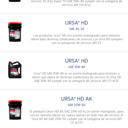
servicio. El Ursa Super TD SAE 15W-40 cumple con la categoría de
servicio API CH-4/SJ.
URSA® HD
SAE 40, 50
Los productos Ursa® HD son aceites monogrados para motores
diésel bajo diversas condiciones de servicio. Los Ursa HD cumplen
con la categorías de servicio API CF
URSA® HD
SAE 15W-40
Ursa® HD SAE 15W-40 es un aceite multigrado para motores a
diésel que opera en diversas condiciones de servicio. El Ursa HD
SAE 15W-40 cumple con la categoría de servicio API CF-4/SF
URSA® HD AK
SAE 25W-50
El producto Ursa® HD AK SAE 25W-50 es un aceite multigrado, para
uso en motores diésel los cuales operan en todo tipo de servicio. El
Ursa HD AK SAE 25W-50 cumple con la categoría de servicio API
CF-4/CF1