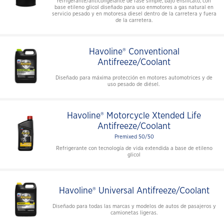
refrigerante/anticongelante de fase simple, bajo ensilicato, con
base etileno glicol diseñado para uso enmotores a gas natural en
servicio pesado y en motoresa diesel dentro de la carretera y fuera
de la carretera.
Havoline® Conventional
Antifreeze/Coolant
Diseñado para máxima protección en motores automotrices y de
uso pesado de diésel.
Havoline® Motorcycle Xtended Life
Antifreeze/Coolant
Premixed 50/50
Refrigerante con tecnología de vida extendida a base de etileno
glicol
Havoline® Universal Antifreeze/Coolant
Diseñado para todas las marcas y modelos de autos de pasajeros y
camionetas ligeras.