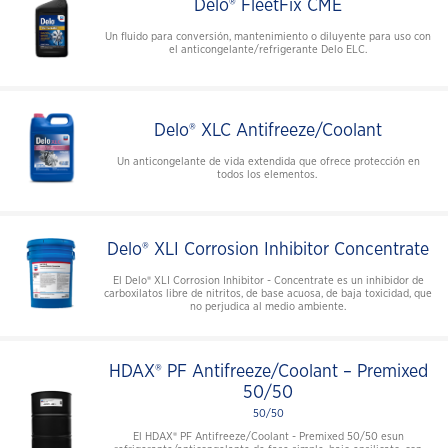
Delo® FleetFix CME
Un fluido para conversión, mantenimiento o diluyente para uso con
el anticongelante/refrigerante Delo ELC.
Delo® XLC Antifreeze/Coolant
Un anticongelante de vida extendida que ofrece protección en
todos los elementos.
Delo® XLI Corrosion Inhibitor Concentrate
El Delo® XLI Corrosion Inhibitor - Concentrate es un inhibidor de
carboxilatos libre de nitritos, de base acuosa, de baja toxicidad, que
no perjudica al medio ambiente.
HDAX® PF Antifreeze/Coolant – Premixed
50/50
50/50
El HDAX® PF Antifreeze/Coolant - Premixed 50/50 esun