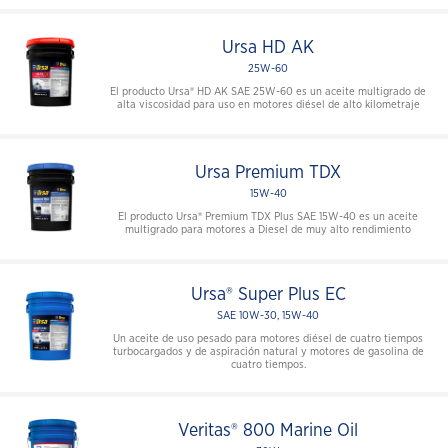
Ursa HD AK
25W-60
El producto Ursa® HD AK SAE 25W-60 es un aceite multigrado de
alta viscosidad para uso en motores diésel de alto kilometraje
Ursa Premium TDX
15W-40
El producto Ursa® Premium TDX Plus SAE 15W-40 es un aceite
multigrado para motores a Diesel de muy alto rendimiento
Ursa® Super Plus EC
SAE 10W-30, 15W-40
Un aceite de uso pesado para motores diésel de cuatro tiempos
turbocargados y de aspiración natural y motores de gasolina de
cuatro tiempos.
Veritas® 800 Marine Oil