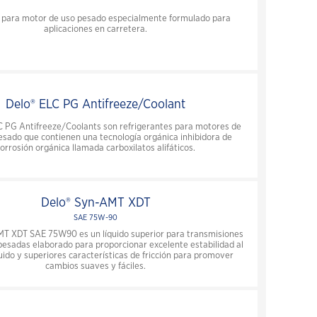
 para motor de uso pesado especialmente formulado para
aplicaciones en carretera.
Delo® ELC PG Antifreeze/Coolant
C PG Antifreeze/Coolants son refrigerantes para motores de
esado que contienen una tecnología orgánica inhibidora de
orrosión orgánica llamada carboxilatos alifáticos.
Delo® Syn-AMT XDT
SAE 75W-90
T XDT SAE 75W90 es un líquido superior para transmisiones
pesadas elaborado para proporcionar excelente estabilidad al
luido y superiores características de fricción para promover
cambios suaves y fáciles.