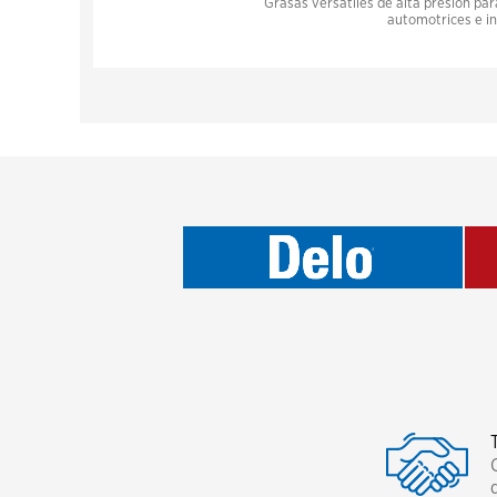
Grasas versátiles de alta presión par
automotrices e in