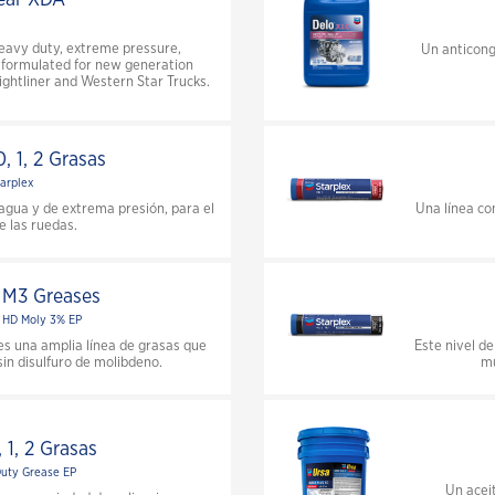
eavy duty, extreme pressure,
Un anticong
 formulated for new generation
ghtliner and Western Star Trucks.
, 1, 2 Grasas
arplex
agua y de extrema presión, para el
Una línea co
e las ruedas.
2 M3 Greases
I HD Moly 3% EP
es una amplia línea de grasas que
Este nivel d
in disulfuro de molibdeno.
mu
 1, 2 Grasas
Duty Grease EP
Un acei