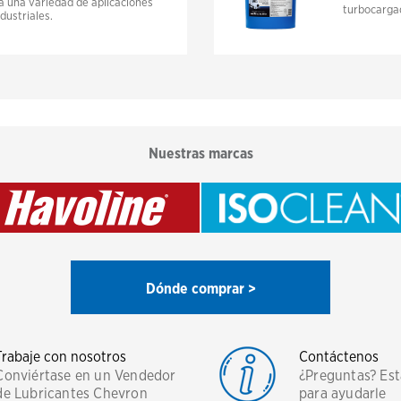
a una variedad de aplicaciones
turbocargad
dustriales.
Nuestras marcas
Dónde comprar >
Trabaje con nosotros
Contáctenos
Conviértase en un Vendedor
¿Preguntas? Es
de Lubricantes Chevron
para ayudarle