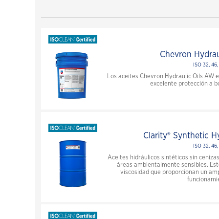
Productos Industriales
Havoline
ISOCLEAN-Lubricantes Certificados
Testimoniales de servicio pesado
Por qué Havoline®
Ver todos los artículos de servicio pesado
Chevron Hydrau
La herencia de Havoline®
ISO 32, 46,
Preguntas frecuentes Havoline®
Los aceites Chevron Hydraulic Oils AW 
excelente protección a b
Cambio de aceite Havoline® con su
proveedor de confianza
Mayor Valor al Cliente con Cambio de
Aceite Havoline® Plus
Clarity® Synthetic H
ISO 32, 46,
Negocios
Aceites hidráulicos sintéticos sin ceniza
áreas ambientalmente sensibles. Estos
Drivers
viscosidad que proporcionan un am
funcionami