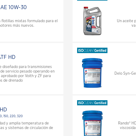
Industrial
SAE 10W-30
Generación de energía -Barniz, el
problema que se acumula
flotillas mixtas formulado para el
Un aceite p
motores más nuevos.
va
Generación de energía-El barniz le
cuesta más ahora o más tarde
Generación de energía -Solucionando
el problema del barniz
ATF HD
Generación de energía-Prevención
e diseñado para transmisiones
del barniz
de servicio pesado operando en
Delo Syn-Gea
e aprobado por Voith y ZF para
os de drenado
VARTECH® ISC
Preguntas frecuentes sobre
Productos Industriales
 HD
Cómo afectan los aceites hidráulicos
00, 150, 220, 320
a la eficiencia
sidad y amplia temperatura de
Rando® HD 
as y sistemas de circulación de
viscosida
Portafolio de Grasas