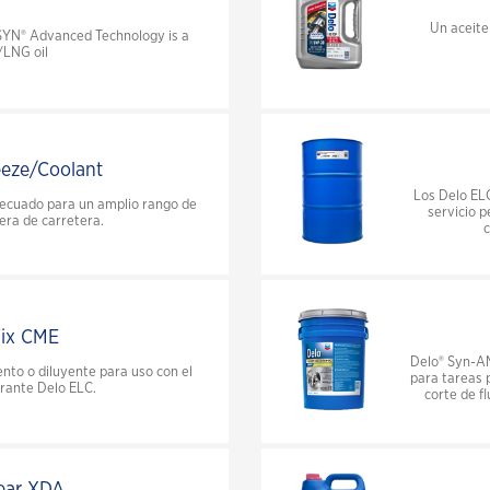
Un aceite
YN® Advanced Technology is a
LNG oil
eeze/Coolant
Los Delo EL
decuado para un amplio rango de
servicio p
era de carretera.
c
Fix CME
Delo® Syn-AM
nto o diluyente para uso con el
para tareas 
erante Delo ELC.
corte de f
ear XDA