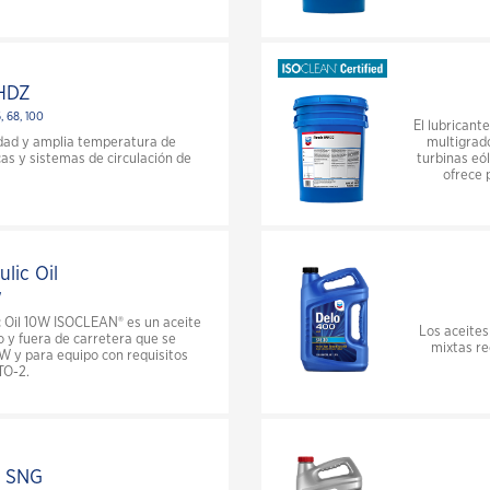
VARTECH® ISC ¿Cómo funciona?
VARTECH® ISC Conozca Más
HDZ
Clarity Bio ElliteSyn aw
, 68, 100
El lubricant
sidad y amplia temperatura de
multigrad
as y sistemas de circulación de
turbinas eó
ofrece 
lic Oil
W
ic Oil 10W ISOCLEAN® es un aceite
Los aceites
o y fuera de carretera que se
mixtas re
W y para equipo con requisitos
TO-2.
0 SNG