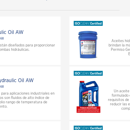
Aceites Industriales
ISOCLEAN
Testimoniales industriales
Aceites para Transmisión / Engranajes
Historias de éxito ISOCLEAN®
Ver todos los artículos de industria
Centro de Información
lic Oil AW
 68
Preguntas frecuentes sobre
Aceites hid
ISOCLEAN®
están diseñados para proporcionar
brindan la m
ombas hidráulicas.
Permiso Gen
E
Construcción - El aceite nuevo tiene
un costo
Minería - Revisó la tercera
especificación
ydraulic Oil AW
 68
Transporte de residuos - Su nuevo
Un aceite
aceite cumple con la tercera
s para aplicaciones industriales en
formulado 
 son fluidos de alto índice de
especificación
requisitos de
plio rango de temperatura de
reducir las
ento.
compa
Petróleo y gas SVCS - El impacto del
aceite sucio