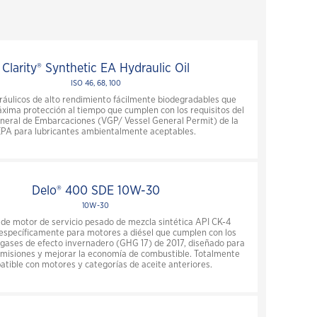
reajuste para los talleres
Testimoniales retail
de servicio
Usted también podría estar
Una cadena de
interesado en
suministro en
Ver artículos de vehículos para pasajeros
Cerrar
Clarity® Synthetic EA Hydraulic Oil
recuperación significa un
reajuste para los talleres
ISO 46, 68, 100
de servicio
Cerrar
ráulicos de alto rendimiento fácilmente biodegradables que
Mejora la experiencia de
áxima protección al tiempo que cumplen con los requisitos del
servicio en tu punto de
eral de Embarcaciones (VGP/ Vessel General Permit) de la
PA para lubricantes ambientalmente aceptables.
venta o taller
Cerrar
Una cadena de
Delo® 400 SDE 10W-30
suministro en
recuperación significa un
10W-30
reajuste para los talleres
 de motor de servicio pesado de mezcla sintética API CK-4
de servicio
específicamente para motores a diésel que cumplen con los
 gases de efecto invernadero (GHG 17) de 2017, diseñado para
 emisiones y mejorar la economía de combustible. Totalmente
tible con motores y categorías de aceite anteriores.
Cerrar