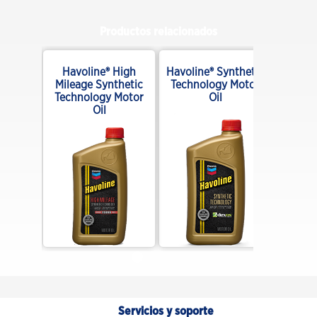
Productos relacionados
Full
Havoline® High
Havoline® Synthetic
ulti-
Mileage Synthetic
Technology Motor
ATF
Technology Motor
Oil
Oil
Servicios y soporte