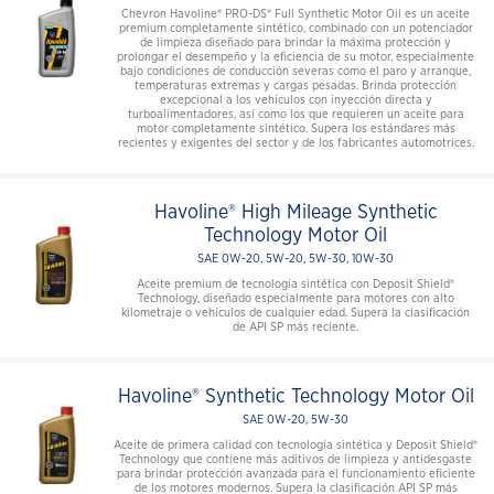
Chevron Havoline® PRO-DS® Full Synthetic Motor Oil es un aceite
premium completamente sintético, combinado con un potenciador
de limpieza diseñado para brindar la máxima protección y
prolongar el desempeño y la eficiencia de su motor, especialmente
bajo condiciones de conducción severas como el paro y arranque,
temperaturas extremas y cargas pesadas. Brinda protección
excepcional a los vehículos con inyección directa y
turboalimentadores, así como los que requieren un aceite para
motor completamente sintético. Supera los estándares más
recientes y exigentes del sector y de los fabricantes automotrices.
Havoline® High Mileage Synthetic
Technology Motor Oil
SAE 0W-20, 5W-20, 5W-30, 10W-30
Aceite premium de tecnología sintética con Deposit Shield®
Technology, diseñado especialmente para motores con alto
kilometraje o vehículos de cualquier edad. Supera la clasificación
de API SP más reciente.
Havoline® Synthetic Technology Motor Oil
SAE 0W-20, 5W-30
Aceite de primera calidad con tecnología sintética y Deposit Shield®
Technology que contiene más aditivos de limpieza y antidesgaste
para brindar protección avanzada para el funcionamiento eficiente
de los motores modernos. Supera la clasificación API SP más