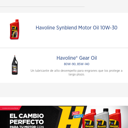
Havoline Synblend Motor Oil 10W-30
Havoline® Gear Oil
80W-90, 85W-140
Un lubricante de alto desempeño para engranes que los protege a
largo plazo.