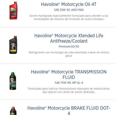
Havoline® Motorcycle Oil 4T
SAE 25W-50 JASO MA2
Aceite multigrado especialmente formulado para atender a las
necesidades de motores de tricimoto de cuatro tiempos.
Havoline® Motorcycle Xtended Life
Antifreeze/Coolant
Premixed 50/50
Refrigerante con tecnología de vida extendida a base de etileno
glicol
Havoline® Motorcycle TRANSMISSION
FLUID
SAE 75W-90, API GL-4
Formulado para lubricar transmisiones manuales de motocicletas
que operan con cárter de aceite dedicado.
Havoline® Motorcycle BRAKE FLUID DOT-
4