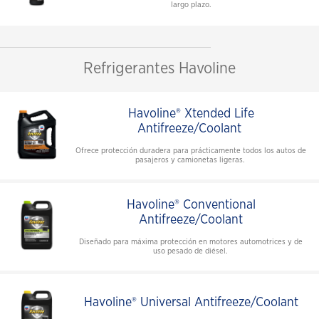
largo plazo.
Refrigerantes Havoline
Havoline® Xtended Life
Antifreeze/Coolant
Ofrece protección duradera para prácticamente todos los autos de
pasajeros y camionetas ligeras.
Havoline® Conventional
Antifreeze/Coolant
Diseñado para máxima protección en motores automotrices y de
uso pesado de diésel.
Havoline® Universal Antifreeze/Coolant