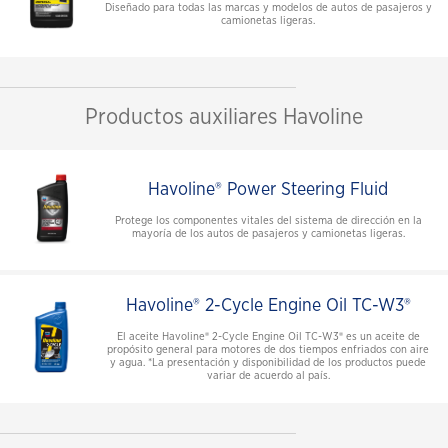
Diseñado para todas las marcas y modelos de autos de pasajeros y
camionetas ligeras.
Productos auxiliares Havoline
Havoline® Power Steering Fluid
Protege los componentes vitales del sistema de dirección en la
mayoría de los autos de pasajeros y camionetas ligeras.
Havoline® 2-Cycle Engine Oil TC-W3®
El aceite Havoline® 2-Cycle Engine Oil TC-W3® es un aceite de
propósito general para motores de dos tiempos enfriados con aire
y agua. *La presentación y disponibilidad de los productos puede
variar de acuerdo al país.