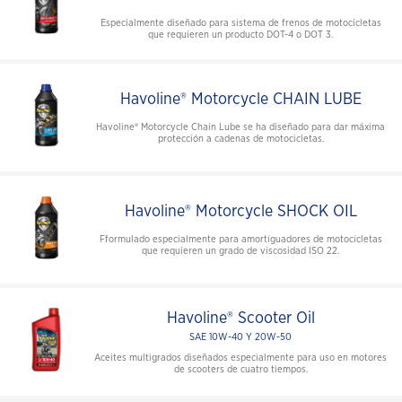
Especialmente diseñado para sistema de frenos de motocicletas
que requieren un producto DOT-4 o DOT 3.
Havoline® Motorcycle CHAIN LUBE
Havoline® Motorcycle Chain Lube se ha diseñado para dar máxima
protección a cadenas de motocicletas.
Havoline® Motorcycle SHOCK OIL
Fformulado especialmente para amortiguadores de motocicletas
que requieren un grado de viscosidad ISO 22.
Havoline® Scooter Oil
SAE 10W-40 Y 20W-50
Aceites multigrados diseñados especialmente para uso en motores
de scooters de cuatro tiempos.