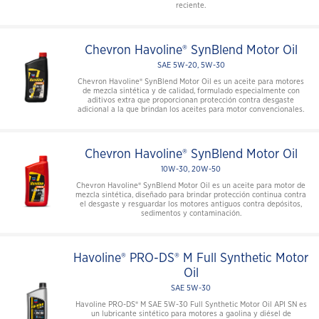
reciente.
Chevron Havoline® SynBlend Motor Oil
SAE 5W-20, 5W-30
Chevron Havoline® SynBlend Motor Oil es un aceite para motores
de mezcla sintética y de calidad, formulado especialmente con
aditivos extra que proporcionan protección contra desgaste
adicional a la que brindan los aceites para motor convencionales.
Chevron Havoline® SynBlend Motor Oil
10W-30, 20W-50
Chevron Havoline® SynBlend Motor Oil es un aceite para motor de
mezcla sintética, diseñado para brindar protección continua contra
el desgaste y resguardar los motores antiguos contra depósitos,
sedimentos y contaminación.
Havoline® PRO-DS® M Full Synthetic Motor
Oil
SAE 5W-30
Havoline PRO-DS® M SAE 5W-30 Full Synthetic Motor Oil API SN es
un lubricante sintético para motores a gaolina y diésel de