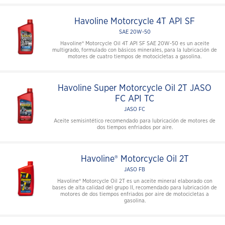
Havoline Motorcycle 4T API SF
SAE 20W-50
Havoline® Motorcycle Oil 4T API SF SAE 20W-50 es un aceite
multigrado, formulado con básicos minerales, para la lubricación de
motores de cuatro tiempos de motocicletas a gasolina.
Havoline Super Motorcycle Oil 2T JASO
FC API TC
JASO FC
Aceite semisintético recomendado para lubricación de motores de
dos tiempos enfriados por aire.
Havoline® Motorcycle Oil 2T
JASO FB
Havoline® Motorcycle Oil 2T es un aceite mineral elaborado con
bases de alta calidad del grupo II, recomendado para lubricación de
motores de dos tiempos enfriados por aire de motocicletas a
gasolina.